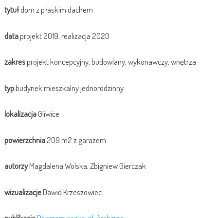
tytuł
dom z płaskim dachem
data
projekt 2019, realizacja 2020
zakres
projekt koncepcyjny, budowlany, wykonawczy, wnętrza
typ
budynek mieszkalny jednorodzinny
lokalizacja
Gliwice
powierzchnia
209 m2 z garażem
autorzy
Magdalena Wolska, Zbigniew Gierczak
wizualizacje
Dawid Krzeszowiec
publikacje
Dobrzemieszkaj.pl
,
Archinea