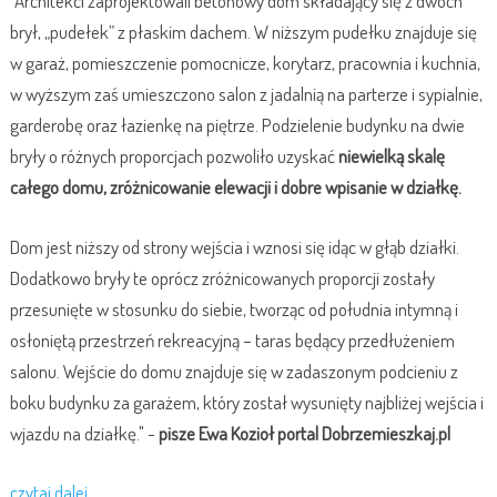
"Architekci zaprojektowali betonowy dom składający się z dwóch
brył, „pudełek” z płaskim dachem. W niższym pudełku znajduje się
w garaż, pomieszczenie pomocnicze, korytarz, pracownia i kuchnia,
w wyższym zaś umieszczono salon z jadalnią na parterze i sypialnie,
garderobę oraz łazienkę na piętrze. Podzielenie budynku na dwie
bryły o różnych proporcjach pozwoliło uzyskać
niewielką skalę
całego domu, zróżnicowanie elewacji i dobre wpisanie w działkę.
Dom jest niższy od strony wejścia i wznosi się idąc w głąb działki.
Dodatkowo bryły te oprócz zróżnicowanych proporcji zostały
przesunięte w stosunku do siebie, tworząc od południa intymną i
osłoniętą przestrzeń rekreacyjną – taras będący przedłużeniem
salonu. Wejście do domu znajduje się w zadaszonym podcieniu z
boku budynku za garażem, który został wysunięty najbliżej wejścia i
wjazdu na działkę." -
pisze Ewa Kozioł portal Dobrzemieszkaj.pl
czytaj dalej...