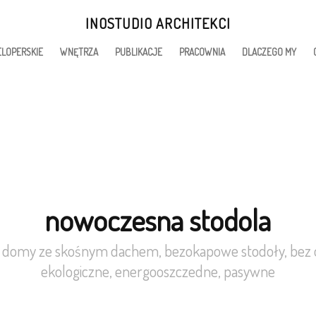
INOSTUDIO ARCHITEKCI
LOPERSKIE
WNĘTRZA
PUBLIKACJE
PRACOWNIA
DLACZEGO MY
nowoczesna stodola
 domy ze skośnym dachem, bezokapowe stodoły, bez o
ekologiczne, energooszczedne, pasywne